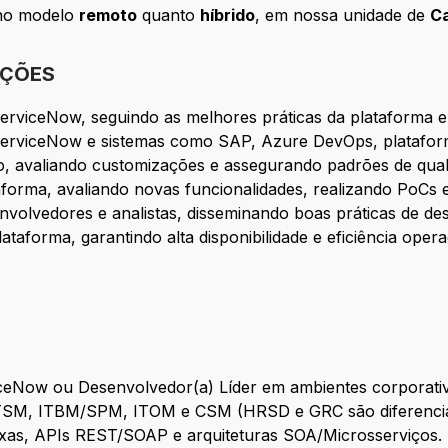
 no modelo
remoto
quanto
híbrido
, em nossa unidade de
C
IÇÕES
 ServiceNow, seguindo as melhores práticas da plataforma e
e ServiceNow e sistemas como SAP, Azure DevOps, plataform
o, avaliando customizações e assegurando padrões de quali
aforma, avaliando novas funcionalidades, realizando PoCs 
nvolvedores e analistas, disseminando boas práticas de d
taforma, garantindo alta disponibilidade e eficiência opera
iceNow ou Desenvolvedor(a) Líder em ambientes corporativ
TSM, ITBM/SPM, ITOM e CSM (HRSD e GRC são diferencia
xas, APIs REST/SOAP e arquiteturas SOA/Microsserviços.