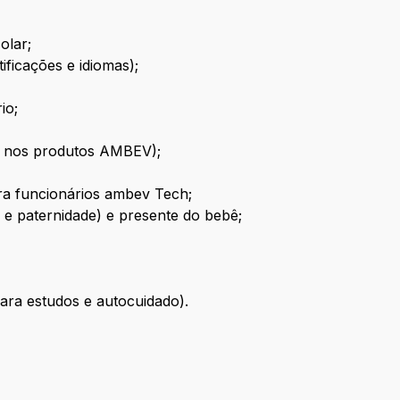
olar;
ificações e idiomas);
io;
o nos produtos AMBEV);
ra funcionários ambev Tech;
 e paternidade) e presente do bebê;
 para estudos e autocuidado).