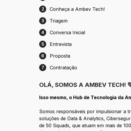
Etapa 1: Cadastro
Conheça a Ambev Tech!
2
Etapa 2: Conheça a Ambev Tech!
Triagem
3
Etapa 3: Triagem
Conversa Inicial
4
Etapa 4: Conversa Inicial
Entrevista
5
Etapa 5: Entrevista
Proposta
6
Etapa 6: Proposta
Contratação
7
Etapa 7: Contratação
OLÁ, SOMOS A AMBEV TECH! 
Isso mesmo, o Hub de Tecnologia da A
Somos responsáveis por impulsionar a tr
soluções de Data & Analytics, Cibersegu
de 50 Squads, que atuam em mais de 100 