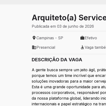
Arquiteto(a) Servic
Publicada em 03 de junho de 2026
Campinas - SP
Efetivo
Local de trabalho: Campinas - SP
Tipo de vaga: 
Presencial
Vaga tamb
Modelo de trabalho: Presencial
Vaga também 
DESCRIÇÃO DA VAGA
A gente busca sempre um jeito ágil, prát
porque temos um time incrível que encar
soluções inovadoras para a maior cerve
Esta é uma grande oportunidade para a
processos corporativos, responsável por 
da nossa plataforma global, liderando ini
internacionais e papel estratégico na tr