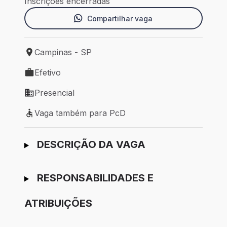
Inscrições encerradas
Compartilhar vaga
Campinas - SP
Local de trabalho: Campinas - SP
Efetivo
Tipo de vaga: Efetivo
Presencial
Modelo de trabalho: Presencial
Vaga também para PcD
Vaga também para PcD
Ir para candidatura
DESCRIÇÃO DA VAGA
RESPONSABILIDADES E
ATRIBUIÇÕES